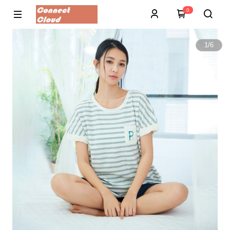
0
1
/
6