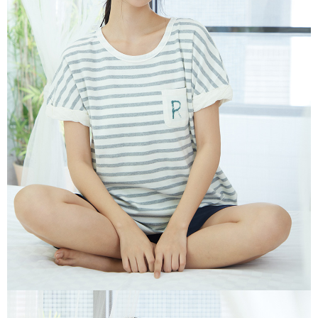
３．未成年的使用者請事先徵得法定代理人或監護人之同意方可使用
「AFTEE先享後付」，若未經同意申辦者引起之損失，本公司不負相關責
任。
４．使用「AFTEE先享後付」時，將依據個別帳號之用戶狀況，依本公司即
時審查核予不同之上限額度；若仍有額度不足之情形，本公司將視審查結果
請求用戶進行身份認證。
５．嚴禁一人註冊多個帳號或使用他人資訊註冊。若發現惡意使用之情形，
恩沛科技股份有限公司將有權停止該用戶之使用額度並採取法律行動。